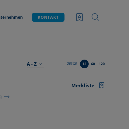
ternehmen
KONTAKT
A - Z
ZEIGE
12
60
120
Merkliste
g