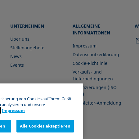
UNTERNEHMEN
ALLGEMEINE
W
INFORMATIONEN
Über uns
Impressum
Stellenangebote
Datenschutzerklärung
News
Cookie-Richtlinie
Events
Verkaufs- und
Lieferbedingungen
Zertifizierungen (ISO
9001)
peicherung von Cookies auf Ihrem Gerät
Newsletter-Anmeldung
u analysieren und unsere
g
Impressum
nen
Alle Cookies akzeptieren